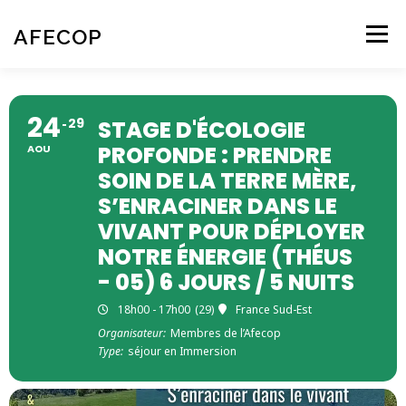
Aller
au
AFECOP
Menu
contenu
ACCUEIL
QUI SOMMES-NOUS
24
29
STAGE D'ÉCOLOGIE
PROFONDE : PRENDRE
AOU
L’ÉCOPSYCHOLOGIE
NOS ACTIVITÉS
AGENDA
SOIN DE LA TERRE MÈRE,
S’ENRACINER DANS LE
VIVANT POUR DÉPLOYER
CONTACT – NOUS REJOINDRE
NOTRE ÉNERGIE (THÉUS
- 05) 6 JOURS / 5 NUITS
18h00 - 17h00
(29)
France Sud-Est
Organisateur:
Membres de l’Afecop
Type:
séjour en Immersion