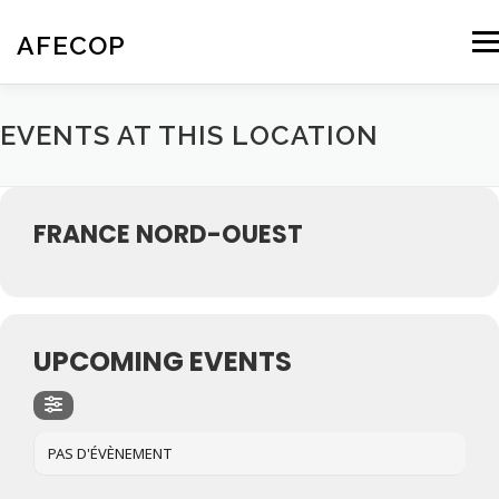
Aller
au
AFECOP
Men
contenu
ACCUEIL
QUI SOMMES-NOUS
EVENTS AT THIS LOCATION
L’ÉCOPSYCHOLOGIE
NOS ACTIVITÉS
AGENDA
FRANCE NORD-OUEST
CONTACT – NOUS REJOINDRE
UPCOMING EVENTS
PAS D'ÉVÈNEMENT