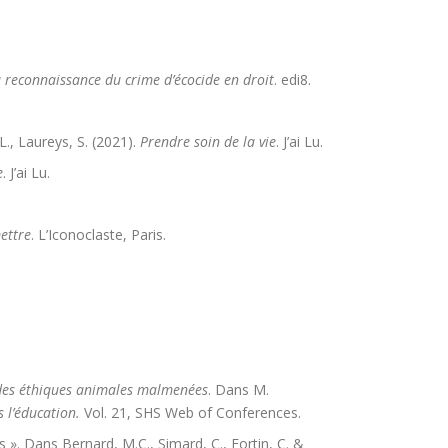
a reconnaissance du crime d’écocide en droit
. edi8.
 L., Laureys, S. (2021).
Prendre soin de la vie
. J’ai Lu.
e
. J’ai Lu.
ettre
. L’Iconoclaste, Paris.
: des éthiques animales malmenées
. Dans M.
ns l’éducation.
Vol. 21, SHS Web of Conferences.
s ». Dans Bernard, M.C., Simard, C., Fortin, C. &