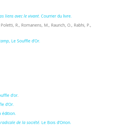
s liens avec le vivant
. Courrier du livre.
 Poletti, R., Romanens, M., Raurich, O., Rabhi, P.,
 camp
, Le Souffle d’Or.
ouffle d’or
.
fle d’Or.
 édition.
radicale de la société
. Le Bois d’Orion.