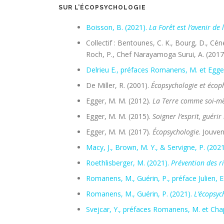
SUR L’ÉCOPSYCHOLOGIE
Boisson, B. (2021).
La Forêt est l’avenir de
Collectif : Bentounes, C. K., Bourg, D., Céne
Roch, P., Chef Narayamoga Surui, A. (2017
Delrieu E., préfaces Romanens, M. et Egge
De Miller, R. (2001).
É
copsychologie et écoph
Egger, M. M. (2012).
La Terre comme soi-
Egger, M. M. (2015).
Soigner l’esprit, guérir
Egger, M. M. (2017).
Écopsychologie
. Jouve
Macy, J., Brown, M. Y., & Servigne, P. (202
Roethlisberger, M. (2021).
Prévention des ri
Romanens, M., Guérin, P., préface Julien, E
Romanens, M., Guérin, P. (2021).
L’écopsyc
Svejcar, Y., préfaces Romanens, M. et Chap