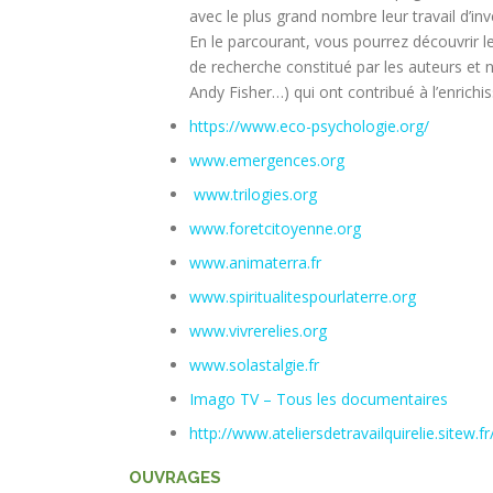
avec le plus grand nombre leur travail d’inv
En le parcourant, vous pourrez découvrir 
de recherche constitué par les auteurs et 
Andy Fisher…) qui ont contribué à l’enrich
https://www.eco-psychologie.org/
www.emergences.org
www.trilogies.org
www.foretcitoyenne.org
www.animaterra.fr
www.spiritualitespourlaterre.org
www.vivrerelies.org
www.solastalgie.fr
Imago TV – Tous les documentaires
http://www.ateliersdetravailquirelie.sitew.fr
OUVRAGES