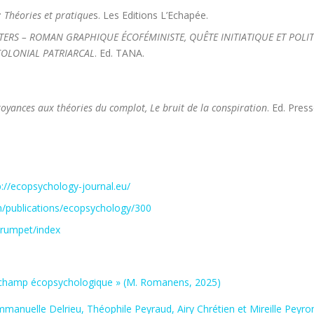
: Théories et pratique
s. Les Editions L’Echapée.
STERS – ROMAN GRAPHIQUE ÉCOFÉMINISTE, QUÊTE INITIATIQUE ET POL
COLONIAL PATRIARCAL
. Ed. TANA.
royances aux théories du complot, Le bruit de la conspiration
. Ed. Pres
p://ecopsychology-journal.eu/
m/publications/ecopsychology/300
trumpet/index
le champ écopsychologique » (M. Romanens, 2025)
manuelle Delrieu, Théophile Peyraud, Airy Chrétien et Mireille Peyro