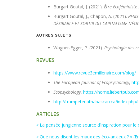
Burgart Goutal, J. (2021).
Être écoféministe 
Burgart Goutal, J., Chapon, A. (2021).
RESI
DÉSIRABLE ET SORTIR DU CAPITALISME NÉO
AUTRES SUJETS
Wagner-Egger, P. (2021).
Psychologie des c
REVUES
https://www.revue3emillenaire.com/blog/
The European Journal of Ecopsychology
,
htt
Ecopsychology
,
https://home.liebertpub.co
http://trumpeter.athabascau.ca/index.php/
ARTICLES
« La pensée jungienne source d’inspiration pour 
« Que nous disent les maux des éco-anxieux ? » (Em