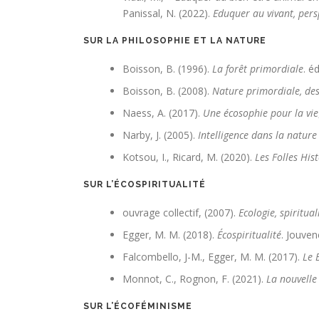
Panissal, N. (2022).
Eduquer au vivant, pers
SUR LA PHILOSOPHIE ET LA NATURE
Boisson, B. (1996).
La forêt primordiale
. é
Boisson, B. (2008).
Nature primordiale, de
Naess, A. (2017).
Une écosophie pour la vie
Narby, J. (2005).
Intelligence dans la nature
Kotsou, I., Ricard, M. (2020).
Les Folles His
SUR L’ÉCOSPIRITUALITÉ
ouvrage collectif, (2007).
Ecologie, spiritual
Egger, M. M. (2018).
Écospiritualité
. Jouven
Falcombello, J-M., Egger, M. M. (2017).
Le 
Monnot, C., Rognon, F. (2021).
La nouvelle
SUR L’ÉCOFÉMINISME