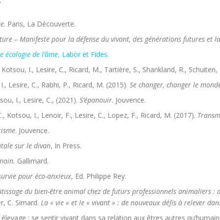
T
ue
. Paris, La Découverte.
ure – Manifeste pour la défense du vivant, des générations futures et l
ne écologie de l’âme
, Labor et Fides.
., Kotsou, I., Lesire, C., Ricard, M., Tartière, S., Shankland, R., Schuiten,
I., Lesire, C., Rabhi, P., Ricard, M. (2015).
Se changer, changer le mond
ou, I., Lesire, C., (2021).
S’épanouir
. Jouvence.
., Kotsou, I., Lenoir, F., Lesire, C., Lopez, F., Ricard, M. (2017).
Transm
risme
. Jouvence.
tale sur le divan
, In Press.
main.
Gallimard.
 survie pour éco-anxieux
, Ed. Philippe Rey.
ntissage du bien-être animal chez de futurs professionnels animaliers 
r, C. Simard.
La « vie » et le « vivant » : de nouveaux défis à relever da
 élevage : se sentir vivant dans sa relation aux êtres autres qu’humain