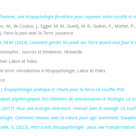
 l’homme
,
une écopsychologie forestière pour repenser notre société et no
c, M., de Coulon, J., Egger. M. M., Guedj, M. R., Guérin, P., Mottet, P.,
).
Faire la paix avec la Terre
. Jouvence.
r, M.M. (2024).
Comment garder les pieds sur Terre quand tout fout le
ilosophie : sources et tendances.
Vitaverde.
même
. Labor et Fides.
 la terre: introduction à l’écopsychologie
. Labor et Fides.
nce.
1).
Écopsychologie pratique et rituels pour la Terre
.Le souffle d’Or.
sques psychologiques lors d’ateliers de sensibilisation à l’écologie
. Le s
. (2017).
Pour une écologie intérieure: renouer avec le sauvage
. Le souf
hologie.
Comment renouer avec la nature pour agir autrement
. Dauphin
elle, G. (2023).
Petit traité d’écopsychologie : pour une transformation 