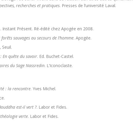
pectives, recherches et pratiques
. Presses de l’université Laval.
d. Instant Présent. Ré-édité chez Apogée en 2008.
s forêts sauvages au secours de l’homme
. Apogée.
, Seuil.
 : En quête du savoir
. Ed. Buchet-Castel.
toires du Sage Nassredin
. L’Iconoclaste.
ité : la rencontre
. Yves Michel.
ce.
Bouddha est-il vert ?
. Labor et Fides.
 théologie verte
. Labor et Fides.