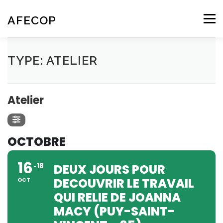
Aller
au
AFECOP
Menu
contenu
ACCUEIL
QUI SOMMES-NOUS
TYPE: ATELIER
TYPE
L’ÉCOPSYCHOLOGIE
NOS ACTIVITÉS
AGENDA
Atelier
CONTACT – NOUS REJOINDRE
OCTOBRE
16
18
DEUX JOURS POUR
DECOUVRIR LE TRAVAIL
OCT
QUI RELIE DE JOANNA
MACY (PUY-SAINT-