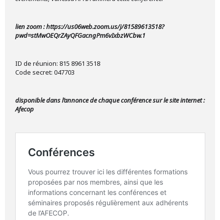
lien zoom : https://us06web.zoom.us/j/81589613518?
pwd=stMwOEQrZAyQFGacngPm6vIxbzWCbw.1
ID de réunion: 815 8961 3518
Code secret: 047703
disponible dans l’annonce de chaque conférence sur le site internet :
Afecop