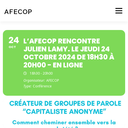
Aller
au
AFECOP
Menu
contenu
ACCUEIL
QUI SOMMES-NOUS
24
L’AFECOP RENCONTRE
JULIEN LAMY. LE JEUDI 24
OCT
L’ÉCOPSYCHOLOGIE
NOS ACTIVITÉS
AGENDA
OCTOBRE 2024 DE 18H30 À
20H00 - EN LIGNE
18h30 - 20h00
CONTACT – NOUS REJOINDRE
Organisateur:
AFECOP
Type:
Conférence