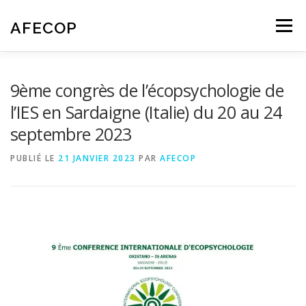
Aller
au
AFECOP
Menu
contenu
ACCUEIL
QUI SOMMES-NOUS
9ème congrès de l’écopsychologie de
l’IES en Sardaigne (Italie) du 20 au 24
septembre 2023
L’ÉCOPSYCHOLOGIE
NOS ACTIVITÉS
AGENDA
PUBLIÉ LE
21 JANVIER 2023
PAR
AFECOP
CONTACT – NOUS REJOINDRE