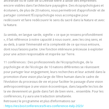
ancestrale où le culte de la Déesse Mère a laissé des empreintes
encore visibles dans l’architecture paysagère. Des écopsychologues et
écotuners, de plus de 20 nations, nous permettront d’approfondir et de
partager comment l’Écopsychologie nous accompagne pour
redécouvrir et faire redécouvrir le sens du sacré dans la Nature et avec
la Nature.
Su sentidu
, en langue sarde, signifie « ce que je ressens profondément
», il fait référence à notre capacité à nous ouvrir, avec les cinq sens, et
au-delà, à saisir l’immensité et la complexité de ce qui nous entoure,
dont nous faisons partie. Une fonction intérieure précieuse à exploiter
pour une action responsable et inspirée sur Terre.
11 conférences : Des professionnels de l’écopsychologie, de la
psychologie et de l’écologie de 10 nations différentes se réunissent
pour partager leur engagement, leurs recherches et leur activité dans la
promotion d’une vision plus large de l’être humain dans le cadre de
l’évolution du processus de vie et pour faciliter le passage d’une vision
anthropocentrique à une vision écocentrique, dans laquelle les lois de
la vie deviennent un guide dans l’art de bien vivre… ensemble. Pour les
conférences, il y aura une traduction simultanée.
Retrouvez le programme et plus d’informations sur
:
https://ies.bio/conferences/9-ies-conference-italy-2023/