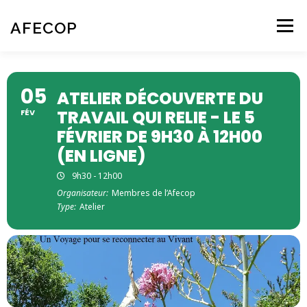
Aller
au
AFECOP
Menu
contenu
ACCUEIL
QUI SOMMES-NOUS
05
ATELIER DÉCOUVERTE DU
TRAVAIL QUI RELIE - LE 5
FÉV
L’ÉCOPSYCHOLOGIE
NOS ACTIVITÉS
AGENDA
FÉVRIER DE 9H30 À 12H00
(EN LIGNE)
9h30 - 12h00
CONTACT – NOUS REJOINDRE
Organisateur:
Membres de l’Afecop
Type:
Atelier