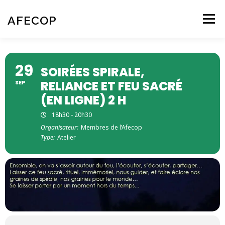
Aller
au
AFECOP
Menu
contenu
ACCUEIL
QUI SOMMES-NOUS
29
SOIRÉES SPIRALE,
RELIANCE ET FEU SACRÉ
SEP
L’ÉCOPSYCHOLOGIE
NOS ACTIVITÉS
AGENDA
(EN LIGNE) 2 H
18h30 - 20h30
Organisateur:
Membres de l’Afecop
CONTACT – NOUS REJOINDRE
Type:
Atelier