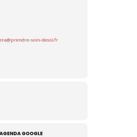
vera@
prendre-soin-deso
i
.fr
L'AGENDA GOOGLE