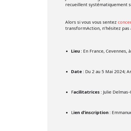
recueillent systématiquement su
Alors si vous vous sentez
conce
transformAction, n’hésitez pas 
Lieu
: En France, Cevennes, 
Date
: Du 2 au 5 Mai 2024; 
F
acilitatrices
: Julie Delmas
L
ien d’inscription
: Emmanuel