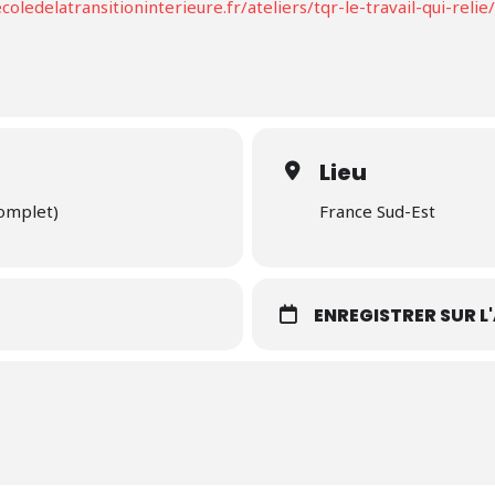
oledelatransitioninterieure.fr/ateliers/tqr-le-travail-qui-relie/
Lieu
complet)
France Sud-Est
S
ENREGISTRER SUR 