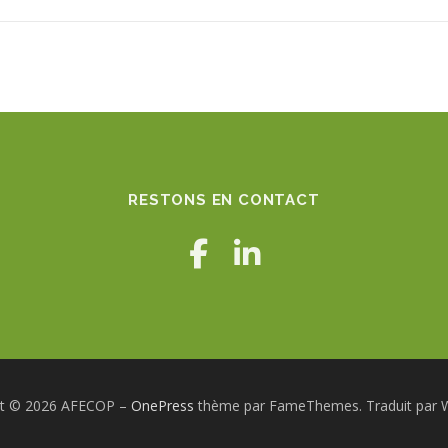
RESTONS EN CONTACT
ht © 2026 AFECOP
–
OnePress
thème par FameThemes. Traduit par W