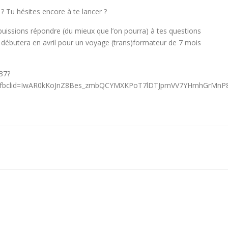
? Tu hésites encore à te lancer ?
uissions répondre (du mieux que l’on pourra) à tes questions
débutera en avril pour un voyage (trans)formateur de 7 mois
37?
bclid=IwAR0kKoJnZ8Bes_zmbQCYMXKPoT7lDTJpmVV7YHmhGrMnP