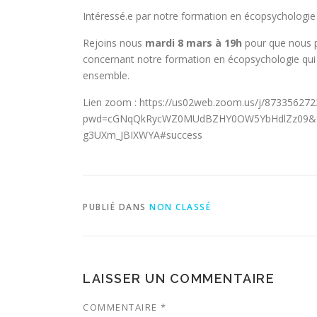
Intéressé.e par notre formation en écopsychologie 
Rejoins nous
mardi 8 mars à 19h
pour que nous p
concernant notre formation en écopsychologie qui 
ensemble.
Lien zoom : https://us02web.zoom.us/j/873356272
pwd=cGNqQkRycWZ0MUdBZHY0OW5YbHdlZz09&f
g3UXm_JBIXWYA#success
PUBLIÉ DANS
NON CLASSÉ
LAISSER UN COMMENTAIRE
COMMENTAIRE
*